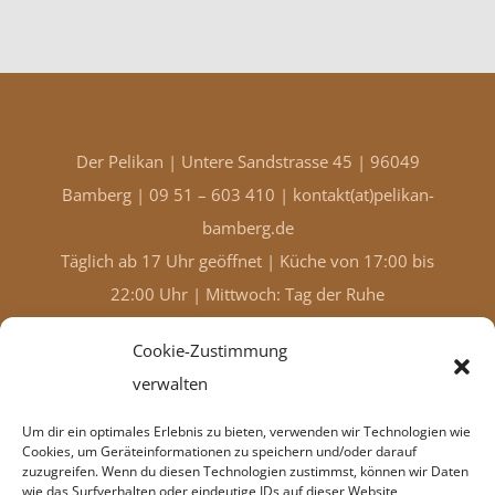
Der Pelikan | Untere Sandstrasse 45 | 96049
Bamberg | 09 51 – 603 410 |
kontakt(at)pelikan-
bamberg.de
Täglich ab 17 Uhr geöffnet | Küche von 17:00 bis
22:00 Uhr | Mittwoch: Tag der Ruhe
Impressum |
Disclaimer |
Cookie-Zustimmung
Datenschutzbestimmungen |
Cookie-Richtlinie
verwalten
(EU)
Um dir ein optimales Erlebnis zu bieten, verwenden wir Technologien wie
Cookies, um Geräteinformationen zu speichern und/oder darauf
zuzugreifen. Wenn du diesen Technologien zustimmst, können wir Daten
wie das Surfverhalten oder eindeutige IDs auf dieser Website