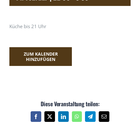
ÜBER UNS
FACEBOOK
Küche bis 21 Uhr
INSTAGRAM
ZUM KALENDER
HINZUFÜGEN
Diese Veranstaltung teilen:
Facebook
X
LinkedIn
WhatsApp
Telegram
E-
Mail