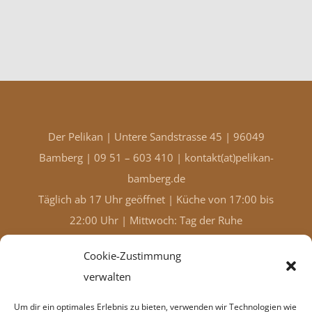
Der Pelikan | Untere Sandstrasse 45 | 96049
Bamberg | 09 51 – 603 410 |
kontakt(at)pelikan-
bamberg.de
Täglich ab 17 Uhr geöffnet | Küche von 17:00 bis
22:00 Uhr | Mittwoch: Tag der Ruhe
Impressum |
Disclaimer |
Cookie-Zustimmung
Datenschutzbestimmungen |
Cookie-Richtlinie
verwalten
(EU)
Um dir ein optimales Erlebnis zu bieten, verwenden wir Technologien wie